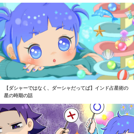
【ダシャーではなく、ダーシャだってば】インド占星術の
星の時期の話