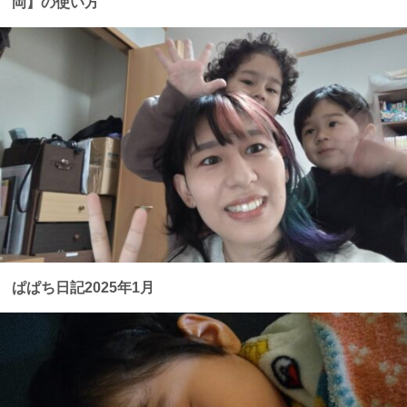
岡】の使い方
ぱぱち日記2025年1月