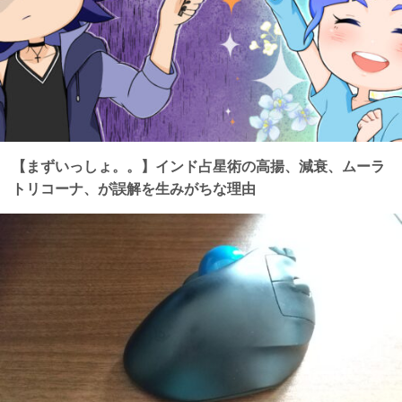
【まずいっしょ。。】インド占星術の高揚、減衰、ムーラ
トリコーナ、が誤解を生みがちな理由