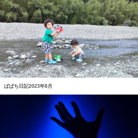
ぱぱち日記2023年8月