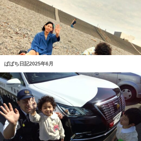
ぱぱち日記2025年6月