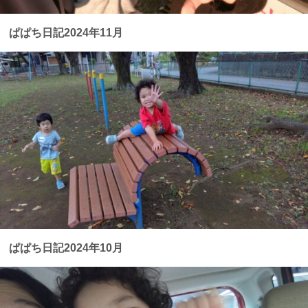
ぱぱち日記2024年11月
ぱぱち日記2024年10月