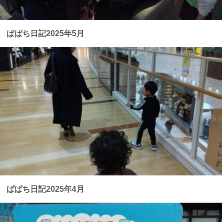
ぱぱち日記2025年5月
ぱぱち日記2025年4月