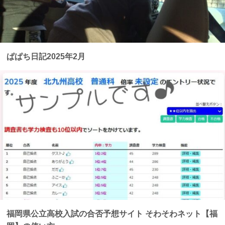
ぱぱち日記2025年2月
福岡県公立高校入試の合否予想サイト そわそわネット【福