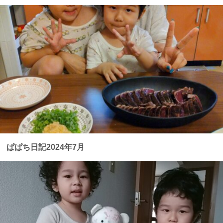
ぱぱち日記2024年7月