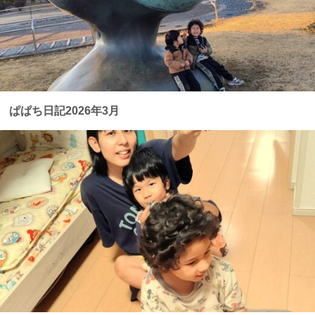
ぱぱち日記2026年3月