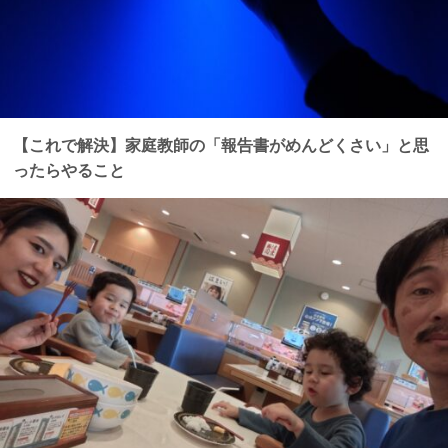
【これで解決】家庭教師の「報告書がめんどくさい」と思
ったらやること