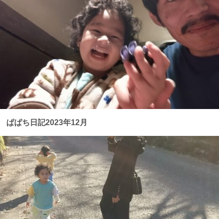
ぱぱち日記2023年12月