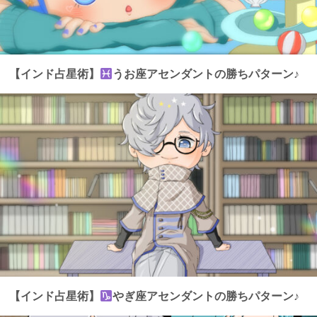
【インド占星術】
うお座アセンダントの勝ちパターン♪
【インド占星術】
やぎ座アセンダントの勝ちパターン♪