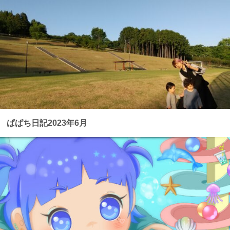
ぱぱち日記2023年6月