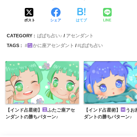
ポスト
シェア
はてブ
LINE
CATEGORY :
ぱぱち占い♪
アセンダント
TAGS :
かに座アセンダント
ぱぱち占い
【インド占星術】
ふたご座アセ
【インド占星術】
うお
ンダントの勝ちパターン♪
ダントの勝ちパターン♪