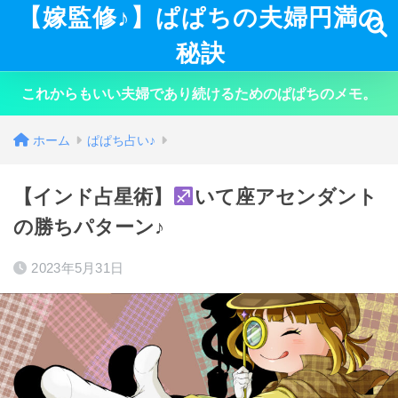
【嫁監修♪】ぱぱちの夫婦円満の
秘訣
これからもいい夫婦であり続けるためのぱぱちのメモ。
ホーム
ぱぱち占い♪
【インド占星術】
いて座アセンダント
の勝ちパターン♪
2023年5月31日