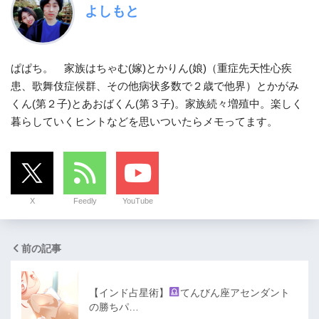
よしもと
ぱぱち。 家族はちゃむ(嫁)とかりん(娘)（重症先天性心疾
患、歌舞伎症候群、その他病状多数で２歳で他界）とかがみ
くん(第２子)とあおばくん(第３子)。家族続々増殖中。楽しく
暮らしていくヒントなどを思いついたらメモってます。
X
Feedly
YouTube
前の記事
【インド占星術】
てんびん座アセンダント
の勝ちパ…