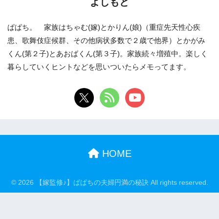
よしもと
ぱぱち。 家族はちゃむ(嫁)とかりん(娘)（重症先天性心疾
患、歌舞伎症候群、その他病状多数で２歳で他界）とかがみ
くん(第２子)とあおばくん(第３子)。家族続々増殖中。楽しく
暮らしていくヒントなどを思いついたらメモってます。
HOME
© 2026 【嫁監修♪】ぱぱちの夫婦円満の秘訣 All rights reserved.