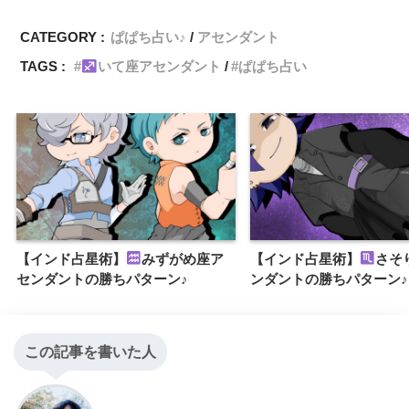
CATEGORY :
ぱぱち占い♪
アセンダント
TAGS :
いて座アセンダント
ぱぱち占い
【インド占星術】
みずがめ座ア
【インド占星術】
さそ
センダントの勝ちパターン♪
ンダントの勝ちパターン♪
この記事を書いた人