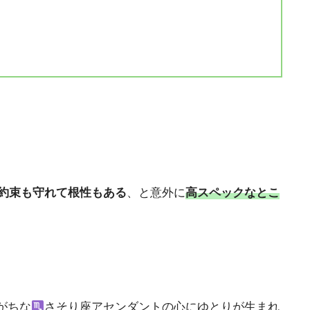
約束も守れて根性もある
、と意外に
高スペックなとこ
がちな
さそり座アセンダントの心にゆとりが生まれ