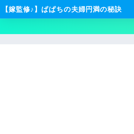
【嫁監修♪】ぱぱちの夫婦円満の秘訣