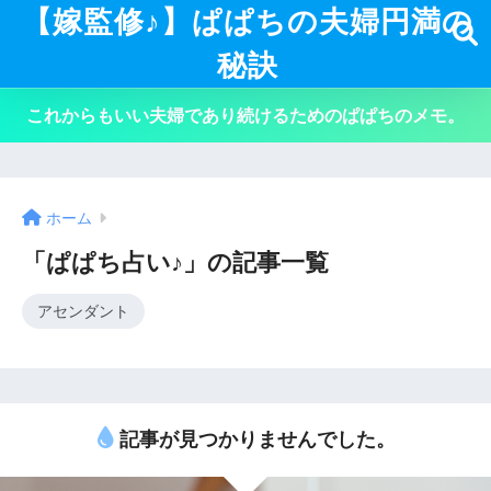
【嫁監修♪】ぱぱちの夫婦円満の
秘訣
これからもいい夫婦であり続けるためのぱぱちのメモ。
ホーム
「ぱぱち占い♪」の記事一覧
アセンダント
記事が見つかりませんでした。