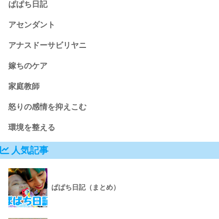
ぱぱち日記
アセンダント
アナスドーサビリヤニ
嫁ちのケア
家庭教師
怒りの感情を抑えこむ
環境を整える
人気記事
ぱぱち日記（まとめ）