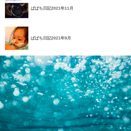
ぱぱち日記2021年11月
ぱぱち日記2021年9月