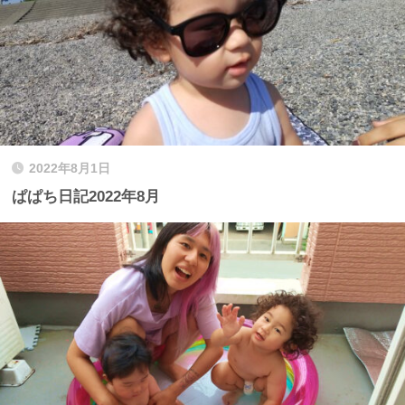
2022年8月1日
ぱぱち日記2022年8月