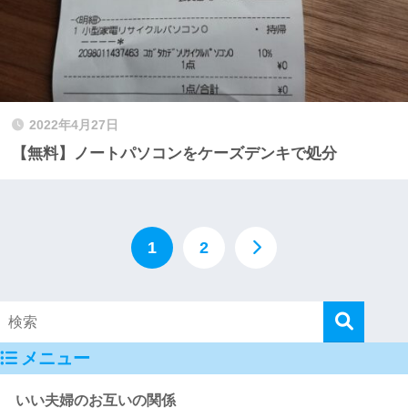
2022年4月27日
【無料】ノートパソコンをケーズデンキで処分
1
2
メニュー
いい夫婦のお互いの関係