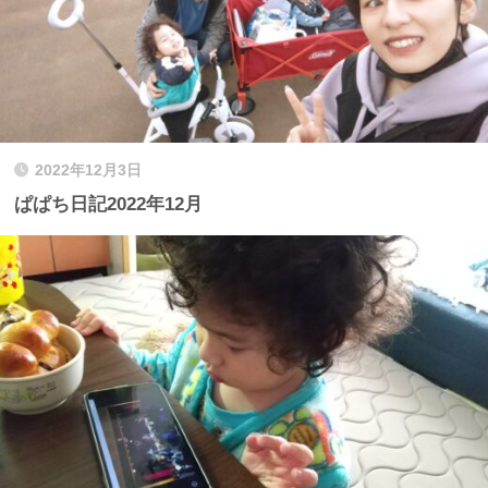
2022年12月3日
ぱぱち日記2022年12月