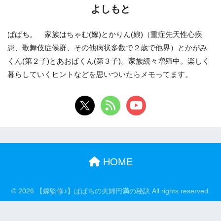
よしもと
ぱぱち。 家族はちゃむ(嫁)とかりん(娘)（重症先天性心疾
患、歌舞伎症候群、その他病状多数で２歳で他界）とかがみ
くん(第２子)とあおばくん(第３子)。家族続々増殖中。楽しく
暮らしていくヒントなどを思いついたらメモってます。
HOME
© 2026 【嫁監修♪】ぱぱちの夫婦円満の秘訣 All rights reserved.