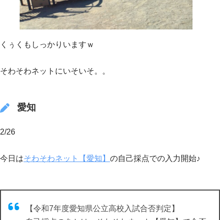
くぅくもしっかりいますｗ
そわそわネットにいそいそ。。
愛知
2/26
今日は
そわそわネット【愛知】
の自己採点での入力開始♪
【令和7年度愛知県公立高校入試合否判定】