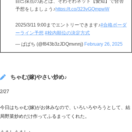
自己採点のあとは、そわそわネット【愛知】で合否
予想をしましょう♪
https://t.co/323vGQmpwW
2025/3/11 9:00までエントリーできます♪
#合格ボーダ
ーライン予想
#校内順位の決定方式
— ぱぱち (@f843b3zJDQmvnnj)
February 26, 2025
ちゃむ(嫁)やさい炒め♪
2/27
今日はちゃむ(嫁)がお休みなので、いろいろやろうとして、結
局野菜炒めだけ作ってふるまってくれた。