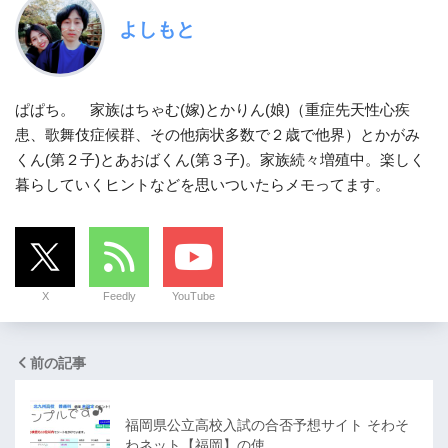
よしもと
ぱぱち。 家族はちゃむ(嫁)とかりん(娘)（重症先天性心疾
患、歌舞伎症候群、その他病状多数で２歳で他界）とかがみ
くん(第２子)とあおばくん(第３子)。家族続々増殖中。楽しく
暮らしていくヒントなどを思いついたらメモってます。
X
Feedly
YouTube
前の記事
福岡県公立高校入試の合否予想サイト そわそ
わネット【福岡】の使…