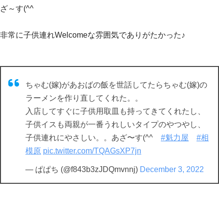
ざ～す(^^ゞ
非常に子供連れWelcomeな雰囲気でありがたかった♪
ちゃむ(嫁)があおばの飯を世話してたらちゃむ(嫁)の
ラーメンを作り直してくれた。。
入店してすぐに子供用取皿も持ってきてくれたし、
子供イスも両親が一番うれしいタイプのやつやし、
子供連れにやさしい。。あざ〜す(^^ゞ
#魁力屋
#相
模原
pic.twitter.com/TQAGsXP7jn
— ぱぱち (@f843b3zJDQmvnnj)
December 3, 2022