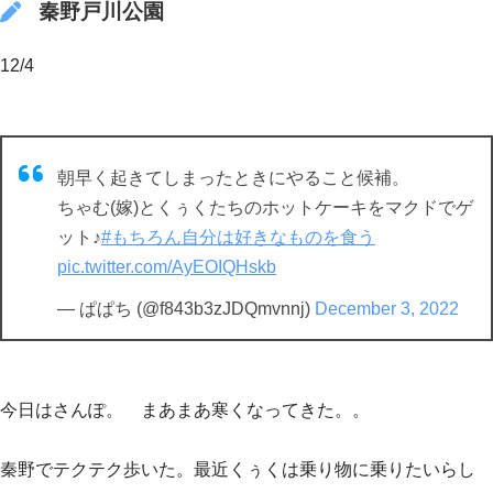
秦野戸川公園
12/4
朝早く起きてしまったときにやること候補。
ちゃむ(嫁)とくぅくたちのホットケーキをマクドでゲ
ット♪
#もちろん自分は好きなものを食う
pic.twitter.com/AyEOIQHskb
— ぱぱち (@f843b3zJDQmvnnj)
December 3, 2022
今日はさんぽ。 まあまあ寒くなってきた。。
秦野でテクテク歩いた。最近くぅくは乗り物に乗りたいらし