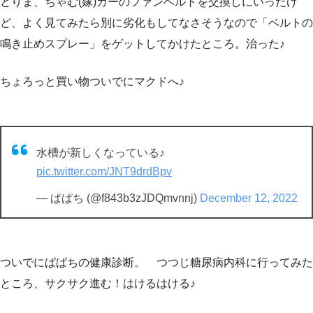
とりま、ちゃむ(嫁)カーのファンベルトを交換しにいったけ
ど、よく見てみたら別に劣化もしてなさそうなので「ベルトの
鳴き止めスプレー」をゲットしてかけたところ。治った♪
ちょろっと買い物ついでにマクドへ♪
水槽が新しくなっている♪
pic.twitter.com/JNT9drdBpv
— ぱぱち (@f843b3zJDQmvnnj)
December 12, 2022
ついでにぱぱちの健康診断。 つつじ糖尿病内科に行ってみた
ところ、サクサク進む！はけるはける♪