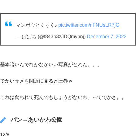
マンボウとくぅく♪
pic.twitter.com/nFNUsLR7jG
— ぱぱち (@f843b3zJDQmvnnj)
December 7, 2022
基本暗いんでなかなかいい写真がとれん。。。
でかいサメを間近に見ると圧巻ｗ
これは食われて死んでもしょうがないわ、ってでかさ。。
パン→あいかわ公園
12/8