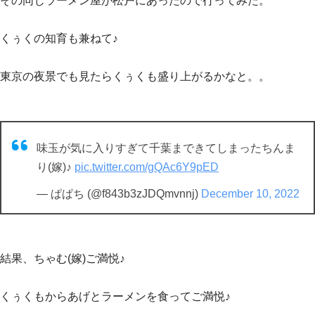
その同じラーメン屋が松戸にあったので行ってみた。
くぅくの知育も兼ねて♪
東京の夜景でも見たらくぅくも盛り上がるかなと。。
味玉が気に入りすぎて千葉まできてしまったちんま
り(嫁)♪
pic.twitter.com/gQAc6Y9pED
— ぱぱち (@f843b3zJDQmvnnj)
December 10, 2022
結果、ちゃむ(嫁)ご満悦♪
くぅくもからあげとラーメンを食ってご満悦♪