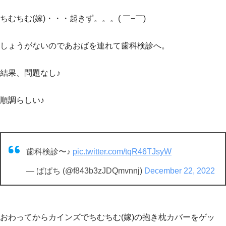
ちむちむ(嫁)・・・起きず。。。( ￣−￣)
しょうがないのであおばを連れて歯科検診へ。
結果、問題なし♪
順調らしい♪
歯科検診〜♪
pic.twitter.com/tqR46TJsyW
— ぱぱち (@f843b3zJDQmvnnj)
December 22, 2022
おわってからカインズでちむちむ(嫁)の抱き枕カバーをゲッ