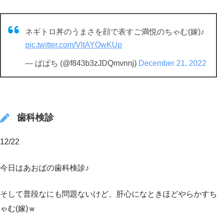
ネギトロ丼のうまさを顔で表すご満悦のちゃむ(嫁)♪
pic.twitter.com/VltAYOwKUp
— ぱぱち (@f843b3zJDQmvnnj)
December 21, 2022
歯科検診
12/22
今日はあおばの歯科検診♪
そして普段なにも問題ないけど、肝心になときほどやらかすち
ゃむ(嫁)ｗ