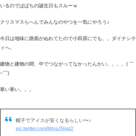
いるのでぱぱちの誕生日もスルーｗ
クリスマスらへんでみんなのやつを一気にやろう♪
今日は地味に路面がぬれてたので小田原にでも。。ダイナシテ
ィへ。
建物と建物の間、中でつながってなかったんかい。。。。( ￣
−￣)
寒い寒い。。。
帽子でアイスが安くなるらしい〜♪
pic.twitter.com/MmaJ5Isql2