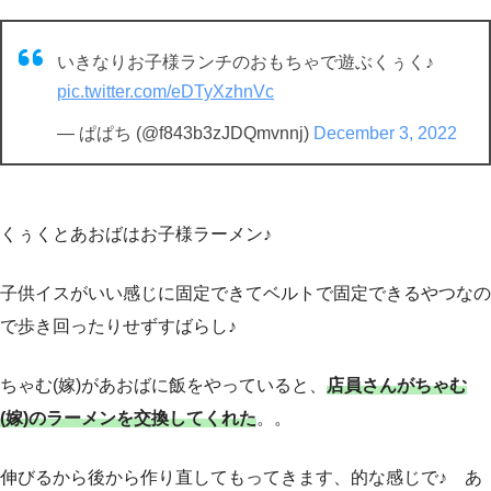
いきなりお子様ランチのおもちゃで遊ぶくぅく♪
pic.twitter.com/eDTyXzhnVc
— ぱぱち (@f843b3zJDQmvnnj)
December 3, 2022
くぅくとあおばはお子様ラーメン♪
子供イスがいい感じに固定できてベルトで固定できるやつなの
で歩き回ったりせずすばらし♪
ちゃむ(嫁)があおばに飯をやっていると、
店員さんがちゃむ
(嫁)のラーメンを交換してくれた
。。
伸びるから後から作り直してもってきます、的な感じで♪ あ