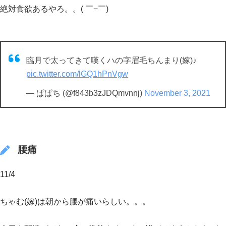
絶対食欲あるやろ。。( ￣−￣)
臨月で太ってきて嘆くハの字眉毛ちんまり(嫁)♪
pic.twitter.com/lGQ1hPnVgw
— ぱぱち (@f843b3zJDQmvnnj)
November 3, 2021
腰痛
11/4
ちゃむ(嫁)は朝から腰が痛いらしい。。。