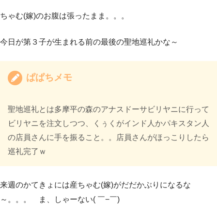
ちゃむ(嫁)のお腹は張ったまま。。。
今日が第３子が生まれる前の最後の聖地巡礼かな～
ぱぱちメモ
聖地巡礼とは多摩平の森のアナスドーサビリヤニに行って
ビリヤニを注文しつつ、くぅくがインド人かパキスタン人
の店員さんに手を振ること。。店員さんがほっこりしたら
巡礼完了ｗ
来週のかてきょには産ちゃむ(嫁)がだだかぶりになるな
～。。。 ま、しゃーない( ￣−￣)