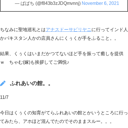
— ぱぱち (@f843b3zJDQmvnnj)
November 6, 2021
ちなみに聖地巡礼とは
アナスドーサビリヤニ
に行ってインド人
かパキスタン人かの店員さんにくぅくが手をふること。。
結果、くぅくはいまだかつてないほど手を振って癒しを提供
ｗ ちゃむ(嫁)も挨拶してご満悦♪
ふれあいの館。。
11/7
今日はくぅくの知育がてらふれあいの館とかいうところに行っ
てみたら、アホほど混んでたのでそのままスルー。。。