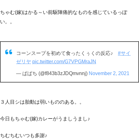
ちゃむ(嫁)はかる～い前駆陣痛的なものを感じているっぽ
い。。
コーンスープを初めて食ったくぅくの反応♪
#サイ
ゼリヤ
pic.twitter.com/G7VPGMraJN
— ぱぱち (@f843b3zJDQmvnnj)
November 2, 2021
３人目シは胎動は弱いもののある。。
今日もちゃむ(嫁)カレーがうましうまし♪
ちむちむいつも多謝♪