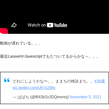
動画が遅れている。。。
最近LaravelやJavescriptでもたついてるからかな～。。。
どれにしようかな〜。。ままちの検診まち。。
#39週
pic.twitter.com/IJh7s2l8ty
— ぱぱち (@f843b3zJDQmvnnj)
November 5, 2021