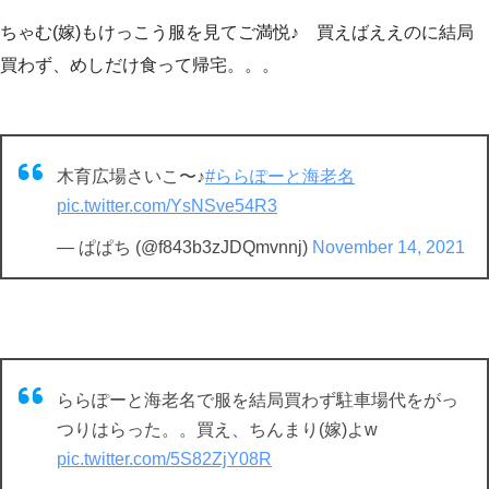
ちゃむ(嫁)もけっこう服を見てご満悦♪ 買えばええのに結局
買わず、めしだけ食って帰宅。。。
木育広場さいこ〜♪
#ららぽーと海老名
pic.twitter.com/YsNSve54R3
— ぱぱち (@f843b3zJDQmvnnj)
November 14, 2021
ららぽーと海老名で服を結局買わず駐車場代をがっ
つりはらった。。買え、ちんまり(嫁)よw
pic.twitter.com/5S82ZjY08R