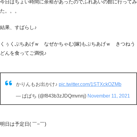
今日はちょい時間に余裕があったのでふれあいの館に行ってみ
た。。。
結果、すばらし♪
くぅくぶちあげｗ なぜかちゃむ(嫁)もぶちあげｗ きつねう
どんを食ってご満悦♪
かりんもお出かけ♪
pic.twitter.com/1STXckOZMb
— ぱぱち (@f843b3zJDQmvnnj)
November 11, 2021
明日は予定日( ￣−￣)