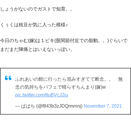
しょうがないのでガストで知育。。
くぅくは枝豆が気に入った模様♪
今日のちゃむ(嫁)は１ピキ(股関節付近での胎動。。)ぐらいで
まだまだ陣痛とはいえないっぽい。
ふれあいの館に行ったら混みすぎてて断念。。 無
念の気持ちをパフェで晴らすちんまり(嫁)w
pic.twitter.com/ltuBVcJ2ju
— ぱぱち (@f843b3zJDQmvnnj)
November 7, 2021