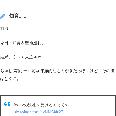
知育。。
11/6
今日は知育＆聖地巡礼。。
結果、くぅく大泣きｗ
ちゃむ(嫁)は一回前駆陣痛的なものがきたっぽいけど、その後
はとくに。
Awayの洗礼を受けるくぅくw
pic.twitter.com/hzNNSf4r27