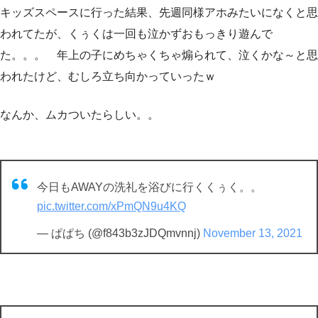
キッズスペースに行った結果、先週同様アホみたいになくと思
われてたが、くぅくは一回も泣かずおもっきり遊んで
た。。。 年上の子にめちゃくちゃ煽られて、泣くかな～と思
われたけど、むしろ立ち向かっていったｗ
なんか、ムカついたらしい。。
今日もAWAYの洗礼を浴びに行くくぅく。。
pic.twitter.com/xPmQN9u4KQ
— ぱぱち (@f843b3zJDQmvnnj)
November 13, 2021