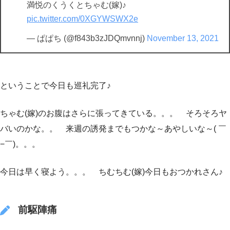
満悦のくうくとちゃむ(嫁)♪
pic.twitter.com/0XGYWSWX2e
— ぱぱち (@f843b3zJDQmvnnj)
November 13, 2021
ということで今日も巡礼完了♪
ちゃむ(嫁)のお腹はさらに張ってきている。。。 そろそろヤ
バいのかな。。 来週の誘発までもつかな～あやしいな～( ￣
−￣)。。。
今日は早く寝よう。。。 ちむちむ(嫁)今日もおつかれさん♪
前駆陣痛