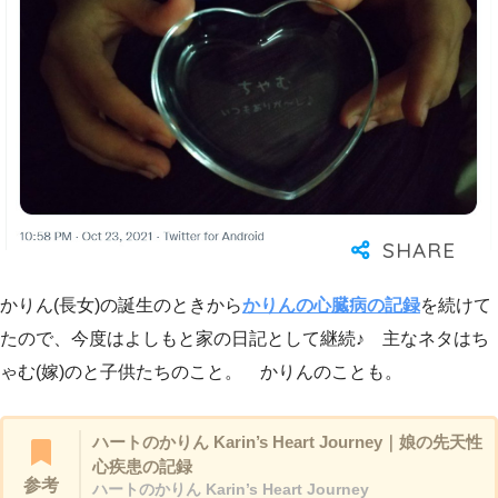
かりん(長女)の誕生のときから
かりんの心臓病の記録
を続けて
たので、今度はよしもと家の日記として継続♪ 主なネタはち
ゃむ(嫁)のと子供たちのこと。 かりんのことも。
ハートのかりん Karin’s Heart Journey｜娘の先天性
心疾患の記録
参考
ハートのかりん Karin’s Heart Journey