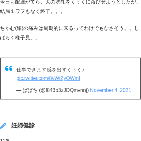
今日も配達がてら、犬の洗礼をくぅくに浴びせようとしたが、
結局１ワフもなく終了。。。
ちゃむ(嫁)の痛みは周期的に来るってわけでもなさそう。。し
ばらく様子見。。
仕事できます感を出すくぅく♪
pic.twitter.com/8vWtZyOWmf
— ぱぱち (@f843b3zJDQmvnnj)
November 4, 2021
妊婦健診